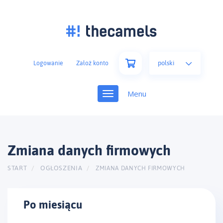
polski
Logowanie
Założ konto
Toggle
navigation
Zmiana danych firmowych
START
OGŁOSZENIA
ZMIANA DANYCH FIRMOWYCH
Po miesiącu