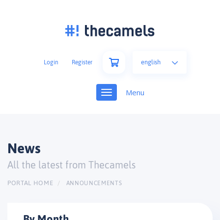
english
Login
Register
Toggle
navigation
News
All the latest from Thecamels
PORTAL HOME
ANNOUNCEMENTS
By Month