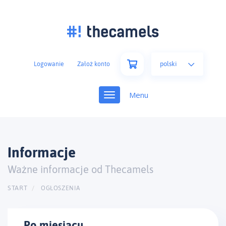
polski
Logowanie
Założ konto
Toggle
navigation
Informacje
Ważne informacje od Thecamels
START
OGŁOSZENIA
Po miesiącu