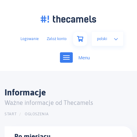
polski
Logowanie
Założ konto
Toggle
navigation
Informacje
Ważne informacje od Thecamels
START
OGŁOSZENIA
Po miesiącu