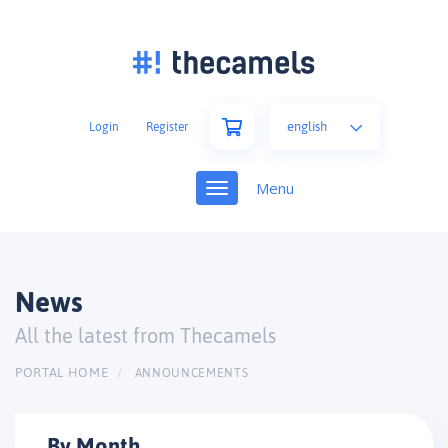
english
Login
Register
Toggle
navigation
News
All the latest from Thecamels
PORTAL HOME
ANNOUNCEMENTS
By Month