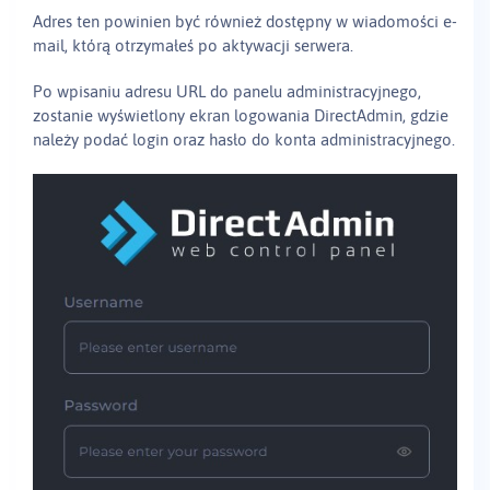
Adres ten powinien być również dostępny w wiadomości e-
mail, którą otrzymałeś po aktywacji serwera.
Po wpisaniu adresu URL do panelu administracyjnego,
zostanie wyświetlony ekran logowania DirectAdmin, gdzie
należy podać login oraz hasło do konta administracyjnego.