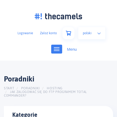
polski
Logowanie
Założ konto
Toggle
navigation
Poradniki
START
PORADNIKI
HOSTING
JAK ZALOGOWAĆ SIĘ DO FTP PROGRAMEM TOTAL
COMMANDER?
Kategorie